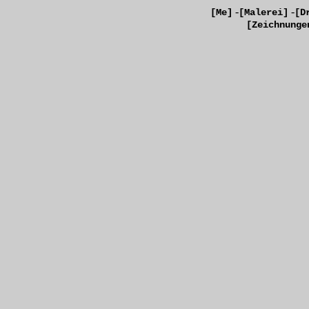
-
-
[Me]
[Malerei]
[D
[Zeichnunge