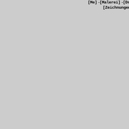
-
-
[Me]
[Malerei]
[D
[Zeichnunge